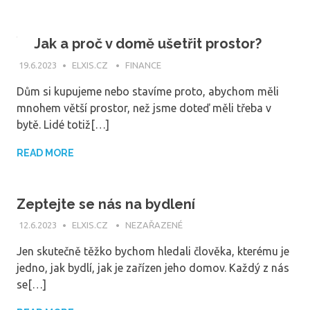
Jak a proč v domě ušetřit prostor?
19.6.2023
ELXIS.CZ
FINANCE
Dům si kupujeme nebo stavíme proto, abychom měli
mnohem větší prostor, než jsme doteď měli třeba v
bytě. Lidé totiž[…]
READ MORE
Zeptejte se nás na bydlení
12.6.2023
ELXIS.CZ
NEZAŘAZENÉ
Jen skutečně těžko bychom hledali člověka, kterému je
jedno, jak bydlí, jak je zařízen jeho domov. Každý z nás
se[…]