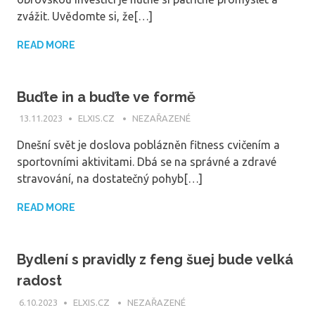
zvážit. Uvědomte si, že[…]
READ MORE
Buďte in a buďte ve formě
13.11.2023
ELXIS.CZ
NEZAŘAZENÉ
Dnešní svět je doslova poblázněn fitness cvičením a
sportovními aktivitami. Dbá se na správné a zdravé
stravování, na dostatečný pohyb[…]
READ MORE
Bydlení s pravidly z feng šuej bude velká
radost
6.10.2023
ELXIS.CZ
NEZAŘAZENÉ