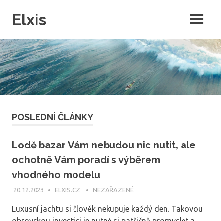
Skip
Elxis
to
content
Často přemýšíte o tom, proč někdo nevymyslí opravdu kvalitní
intenretový magazín, ve kterém by byly rubriky pro každého? Přesně
to jsme pro vás udělali a navíc do něj můžete publikovat i vy!
POSLEDNÍ ČLÁNKY
Lodě bazar Vám nebudou nic nutit, ale
ochotně Vám poradí s výběrem
vhodného modelu
20.12.2023
ELXIS.CZ
NEZAŘAZENÉ
Luxusní jachtu si člověk nekupuje každý den. Takovou
obrovskou investici je nutné si patřičně promyslet a