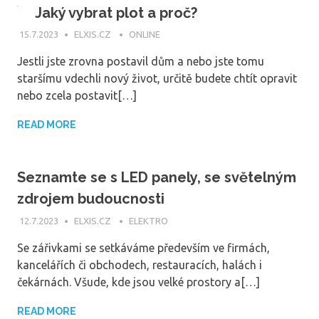
Jaký vybrat plot a proč?
15.7.2023
ELXIS.CZ
ONLINE
Jestli jste zrovna postavil dům a nebo jste tomu
staršímu vdechli nový život, určitě budete chtít opravit
nebo zcela postavit[…]
READ MORE
Seznamte se s LED panely, se světelným
zdrojem budoucnosti
12.7.2023
ELXIS.CZ
ELEKTRO
Se zářivkami se setkáváme především ve firmách,
kancelářích či obchodech, restauracích, halách i
čekárnách. Všude, kde jsou velké prostory a[…]
READ MORE