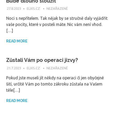
Bude dlouho sloužit
27.8.2023
ELXIS.CZ
NEZAŘAZENÉ
Noci s nepřítelem. Tak nějak by se stručně daly vyjádřit
vaše pocity, které v posteli máte. Nic vám není vhod.
[…]
READ MORE
Zůstali Vám po operaci jizvy?
21.7.2023
ELXIS.CZ
NEZAŘAZENÉ
Pokud jste museli jít někdy na operaci či jen obyčejné
šití, určitě Vám po tomto zákroku zůstala na Vašem
těle[…]
READ MORE