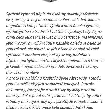
Správně vybraná náplň do tiskárny ovlivňuje výsledek
více, než by se nejednou mohlo vůbec zdát. Ten, kdo má
originální či kompatibilní výrobek od známého výrobce,
vyznačujícího se tradičně kvalitními výrobky, tedy dejme
tomu něco jako
HP DeskJet 2130 cartridge
, má vyhráno,
jeho výtvory bývají kvalitní v každém ohledu. A nejen že
jsou takové, ale navrch se jich z takové náplně dá také
vytisknout mnohem více, než by se kdy podařilo s
nějakou pochybnou imitací nejistého původu. A o tom, že
je kvalitní náplň důležitá i pro delší životnost tiskárny,
pak už ani nemluvě.
A proto se vyplácí na kvalitní náplně sázet vždy. I tehdy,
jsou-li dražší než jejich druhořadé kolegyně. Protože
dokumenty, fotografie a další tisky by měly v dnešní
době vynikat v první řadě špičkovou kvalitou, aby vůbec
vzbudily něčí zájem, aby byla jistota, že vzápětí neskončí
někdo v koši. Což by přece byla každopádně škoda.