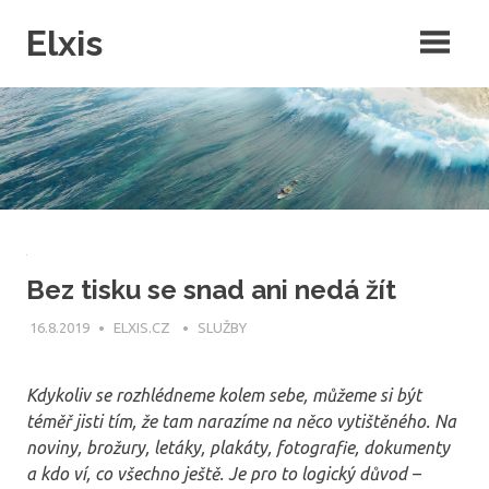
Skip
Elxis
to
content
Často přemýšíte o tom, proč někdo nevymyslí opravdu kvalitní
intenretový magazín, ve kterém by byly rubriky pro každého? Přesně
to jsme pro vás udělali a navíc do něj můžete publikovat i vy!
Bez tisku se snad ani nedá žít
16.8.2019
ELXIS.CZ
SLUŽBY
Kdykoliv se rozhlédneme kolem sebe, můžeme si být
téměř jisti tím, že tam narazíme na něco vytištěného. Na
noviny, brožury, letáky, plakáty, fotografie, dokumenty
a kdo ví, co všechno ještě. Je pro to logický důvod –