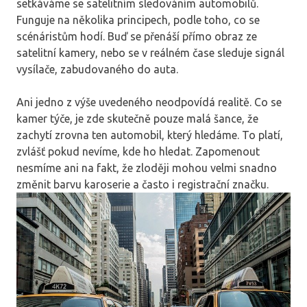
setkáváme se satelitním sledováním automobilů.
Funguje na několika principech, podle toho, co se
scénáristům hodí. Buď se přenáší přímo obraz ze
satelitní kamery, nebo se v reálném čase sleduje signál
vysílače, zabudovaného do auta.
Ani jedno z výše uvedeného neodpovídá realitě. Co se
kamer týče, je zde skutečně pouze malá šance, že
zachytí zrovna ten automobil, který hledáme. To platí,
zvlášť pokud nevíme, kde ho hledat. Zapomenout
nesmíme ani na fakt, že zloději mohou velmi snadno
změnit barvu karoserie a často i registrační značku.