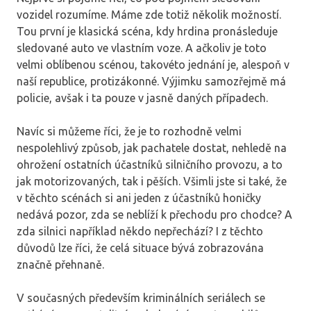
vozidel
rozumíme. Máme zde totiž několik možností.
Tou první je klasická scéna, kdy hrdina pronásleduje
sledované auto ve vlastním voze. A ačkoliv je toto
velmi oblíbenou scénou, takovéto jednání je, alespoň v
naší republice, protizákonné. Výjimku samozřejmě má
policie, avšak i ta pouze v jasně daných případech.
Navíc si můžeme říci, že je to rozhodně velmi
nespolehlivý způsob, jak pachatele dostat, nehledě na
ohrožení ostatních účastníků silničního provozu, a to
jak motorizovaných, tak i pěších. Všimli jste si také, že
v těchto scénách si ani jeden z účastníků honičky
nedává pozor, zda se neblíží k přechodu pro chodce? A
zda silnici například někdo nepřechází? I z těchto
důvodů lze říci, že celá situace bývá zobrazována
značně přehnaně.
V současných především kriminálních seriálech se