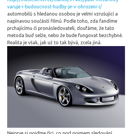
varuje-i-budoucnost-hudby-je-v-ohrozeni-i/
automobilů s hledanou osobou je velmi vzrušující a
napínavou součástí filmů. Podle toho, zda fandíme
prchajícímu či pronásledovateli, doufáme, že tato
metoda buď selže, nebo že bude fungovat bezchybně.
Realita je však, jak už to tak bývá, zcela jiná.
Nejprve si pojďme říci, co pod pojmem
sledování