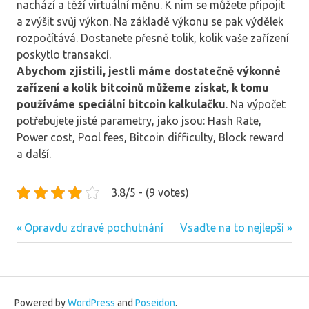
nachází a těží virtuální měnu. K nim se můžete připojit
a zvýšit svůj výkon. Na základě výkonu se pak výdělek
rozpočítává. Dostanete přesně tolik, kolik vaše zařízení
poskytlo transakcí.
Abychom zjistili, jestli máme dostatečně výkonné
zařízení a kolik bitcoinů můžeme získat, k tomu
používáme speciální bitcoin kalkulačku
. Na výpočet
potřebujete jisté parametry, jako jsou: Hash Rate,
Power cost, Pool fees, Bitcoin difficulty, Block reward
a další.
3.8/5 - (9 votes)
Previous
Next
Navigace
Opravdu zdravé pochutnání
Vsaďte na to nejlepší
Post:
Post:
pro
příspěvek
Powered by
WordPress
and
Poseidon
.