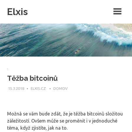
Skip
Elxis
to
content
Často přemýšíte o tom, proč někdo nevymyslí opravdu kvalitní
intenretový magazín, ve kterém by byly rubriky pro každého? Přesně
to jsme pro vás udělali a navíc do něj můžete publikovat i vy!
Těžba bitcoinů
15.3.2018
ELXIS.CZ
DOMOV
Možná se vám bude zdát, že je těžba bitcoinů složitou
záležitostí. Ovšem může se proměnit i v jednoduché
téma, když zjistíte, jak na to.