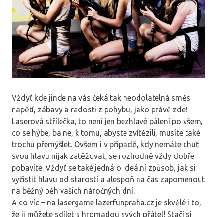
Vždyť kde jinde na vás čeká tak neodolatelná směs
napětí, zábavy a radosti z pohybu, jako právě zde!
Laserová střílečka, to není jen bezhlavé pálení po všem,
co se hýbe, ba ne, k tomu, abyste zvítězili, musíte také
trochu přemýšlet. Ovšem i v případě, kdy nemáte chuť
svou hlavu nijak zatěžovat, se rozhodně vždy dobře
pobavíte. Vždyť se také jedná o ideální způsob, jak si
vyčistit hlavu od starostí a alespoň na čas zapomenout
na běžný běh vašich náročných dní.
A co víc – na lasergame
lazerfunpraha.cz
je skvělé i to,
že ji můžete sdílet s hromadou svých přátel! Stačí si