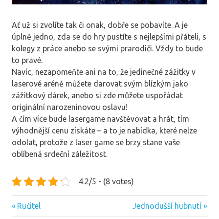
Ať už si zvolíte tak či onak, dobře se pobavíte. A je
úplně jedno, zda se do hry pustíte s nejlepšími přáteli, s
kolegy z práce anebo se svými prarodiči. Vždy to bude
to pravé.
Navíc, nezapomeňte ani na to, že jedinečné zážitky v
laserové aréně můžete darovat svým blízkým jako
zážitkový dárek, anebo si zde můžete uspořádat
originální narozeninovou oslavu!
A čím více bude lasergame navštěvovat a hrát, tím
výhodnější cenu získáte – a to je nabídka, které nelze
odolat, protože z laser game se brzy stane vaše
oblíbená srdeční záležitost.
4.2/5 - (8 votes)
Previous
Next
Navigace
Ručitel
Jednodušší hubnutí
Post:
Post: