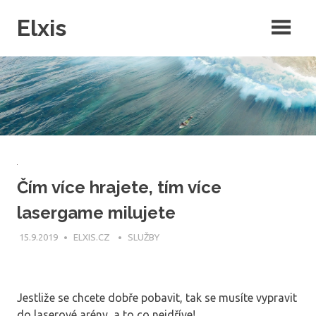
Skip
Elxis
to
content
Často přemýšíte o tom, proč někdo nevymyslí opravdu kvalitní
intenretový magazín, ve kterém by byly rubriky pro každého? Přesně
to jsme pro vás udělali a navíc do něj můžete publikovat i vy!
Čím více hrajete, tím více
lasergame milujete
15.9.2019
ELXIS.CZ
SLUŽBY
Jestliže se chcete dobře pobavit, tak se musíte vypravit
do laserové arény, a to co nejdříve!