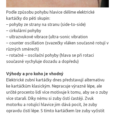
Podle způsobu pohybu hlavice dělíme elektrické
kartáčky do pěti skupin:
– pohyby ze strany na stranu (side-to-side)
– cirkulární pohyby
– ultrazvukové vibrace (ultra-sonic vibration
– counter oscillation (svazečky vláken současně rotují v
různých směrech)
– rotačně – oscilační pohyby (hlava se při rotaci
současně vychyluje dozadu a dopředu)
Výhody a pro koho je vhodný
Elektrické zubní kartáčky dnes představují alternativu
ke kartáčkům klasickým. Nepracuje výrazně lépe, ale
určité procento lidí více motivuje k tomu, aby se o zuby
více starali. Díky němu si zuby čistí častěji. Zvuk
motorku a rotující hlavice jim dává pocit, že zuby
opravdu čistí lépe. S tímto kartáčkem lze zuby vyčistit