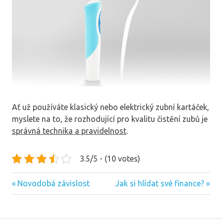
Ať už používáte klasický nebo elektrický zubní kartáček,
myslete na to, že rozhodující pro kvalitu čistění zubů je
správná technika a pravidelnost
.
3.5/5 - (10 votes)
Previous
Next
Navigace
Novodobá závislost
Jak si hlídat své finance?
Post:
Post:
pro
příspěvek