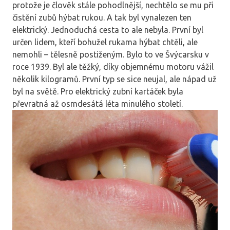
protože je člověk stále pohodlnější, nechtělo se mu při
čistění zubů hýbat rukou. A tak byl vynalezen ten
elektrický. Jednoduchá cesta to ale nebyla. První byl
určen lidem, kteří bohužel rukama hýbat chtěli, ale
nemohli – tělesně postiženým. Bylo to ve Švýcarsku v
roce 1939. Byl ale těžký, díky objemnému motoru vážil
několik kilogramů. První typ se sice neujal, ale nápad už
byl na světě. Pro elektrický zubní kartáček byla
převratná až osmdesátá léta minulého století.