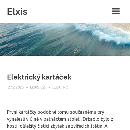
Skip
Elxis
to
content
Často přemýšíte o tom, proč někdo nevymyslí opravdu kvalitní
intenretový magazín, ve kterém by byly rubriky pro každého? Přesně
to jsme pro vás udělali a navíc do něj můžete publikovat i vy!
Elektrický kartáček
27.2.2025
ELXIS.CZ
ELEKTRO
První kartáčky podobné tomu současnému prý
vynalezli v Číně v patnáctém století. Držadlo bylo z
kosti, důležitý čistící zbytek ze zvířecích štětin. A