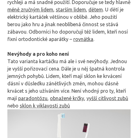
rychleji a má snadné použití. Doporučuje se tedy hlavně
méně zručným lidem
,
starším lidem
,
dětem
. U dětí je
elektrický kartáček většinou v oblibě. Jeho použití
berou jako hru a jinak neoblíbená činnost se stává
zábavou. Odborníci ho doporučují též lidem, kteří nosí
fixní ortodontické aparátky –
rovnátka
.
Nevýhody a pro koho není
Tato varianta kartáčku má ale i své nevýhody. Jednou
je vyšší pořizovací cena. Dále je u něj špatná kontrola
jemných pohybů. Lidem, kteří mají sklon ke krvácení
dásní v důsledku zánětlivých změn, mohou dásně
krvácet s jeho užíváním více. Není vhodný pro ty, kteří
mají
paradontózu
,
obnažené krčky
,
vyšší citlivost zubů
nebo
sklon k viklavosti zubů