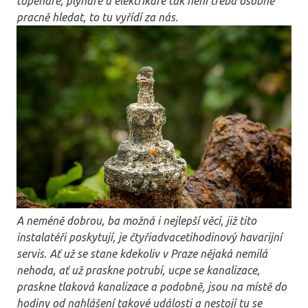
topenáře, plynaře a elektrikáře tak není třeba osobně
pracně hledat, to tu vyřídí za nás.
A neméně dobrou, ba možná i nejlepší věcí, již tito
instalatéři poskytují, je čtyřiadvacetihodinový havarijní
servis. Ať už se stane kdekoliv v Praze nějaká nemilá
nehoda, ať už praskne potrubí, ucpe se kanalizace,
praskne tlaková kanalizace a podobně, jsou na místě do
hodiny od nahlášení takové události a nestojí tu se