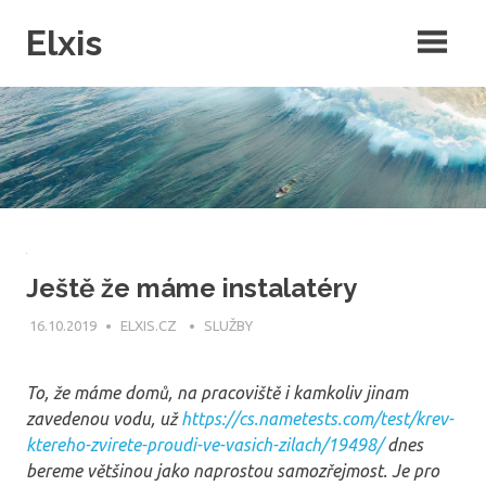
Skip
Elxis
to
content
Často přemýšíte o tom, proč někdo nevymyslí opravdu kvalitní
intenretový magazín, ve kterém by byly rubriky pro každého? Přesně
to jsme pro vás udělali a navíc do něj můžete publikovat i vy!
Ještě že máme instalatéry
16.10.2019
ELXIS.CZ
SLUŽBY
To, že máme domů, na pracoviště i kamkoliv jinam
zavedenou vodu, už
https://cs.nametests.com/test/krev-
ktereho-zvirete-proudi-ve-vasich-zilach/19498/
dnes
bereme většinou jako naprostou samozřejmost. Je pro