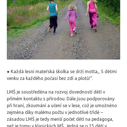
● Každá lesní mateřská školka se drží motta,, S dětmi
venku za každého počasí bez zdí a plotů!“.
LMŠ je soustředěna na rozvoj dovedností dětí v
přímém kontaktu s přírodou. Dále jsou podporovány
při hraní, zkoumání a učení se v lese, což je umožněno
zejména díky malému počtu v jednotlivé třídě –
zásadou LMŠ je tedy menší počet dětí na pedagoga,
než je tomu v klasických MŠ. Jedná se o 15 dětí v