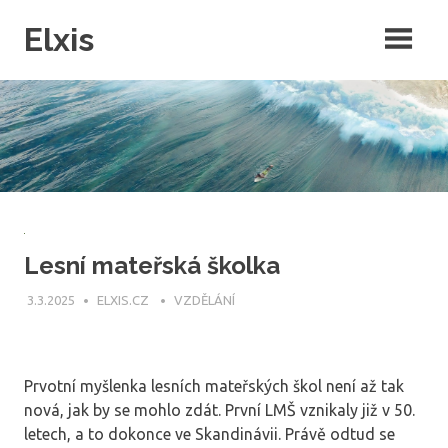
Skip
Elxis
to
content
Často přemýšíte o tom, proč někdo nevymyslí opravdu kvalitní
intenretový magazín, ve kterém by byly rubriky pro každého? Přesně
to jsme pro vás udělali a navíc do něj můžete publikovat i vy!
Lesní mateřská školka
3.3.2025
ELXIS.CZ
VZDĚLÁNÍ
Prvotní myšlenka lesních mateřských škol není až tak
nová, jak by se mohlo zdát. První LMŠ vznikaly již v 50.
letech, a to dokonce ve Skandinávii. Právě odtud se