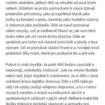
ročním obdobím, jelikož děti se obvykle učí pod širým
nebem. Učitelům se proto pomůckami k výuce stávají
především přírodniny, jako je například klacík jako
tužka na kreslení v písku, kamínky jako hudební nástroj
či dokonce jako počitadlo. Děti se naučí poznávat
všemi smysly, což je nádherné! Naučí se, jak voní letní
louka nebo jak zní různé druhy ptactva. Dále se
společně pro koho má vlastně luční kvítí a plody z lesa
význam. Učí se poznávat vlastní hranice a rozvíjejí nová
přátelství díky hrám, které jim poskytne les a příroda.
Pokud si však myslíte, že poté děti budou zaostalé a
nepoznají,,výdobytky civilizace“, jste na omylu! Budete
velmi rádi, když dojdete k uvědomění, že si děti v zimě
uvědomí krásu teplého domova. Děti v LMŠ také po
celý rok výuky cestují veřejnou dopravou, a to v rámci
různých návštěv a účastí na kulturních akcích a
společenských událostí v jejich okolí. Některé mateřské
školky dokonce pořádají slavnosti a jarmarky pro