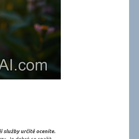
jí služby určitě oceníte.
zu. Je dobré se snažit,