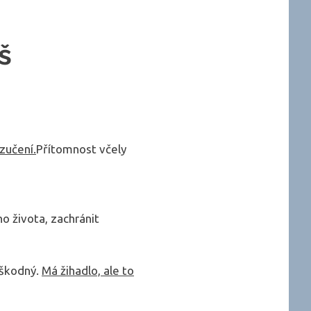
š
zučení.
Přítomnost včely
ho života, zachránit
neškodný.
Má žihadlo, ale to