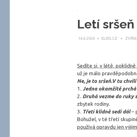
Letí sršeň
14.6.2026
ELXIS.CZ
ZVÍŘA
Sedíte si, v létě, poklid
už je málo pravděpodobná
Ne, je to sršeň.
V tu chvíli
1.
Jedna okamžitě prchá
2.
Druhá vezme do ruky s
zbytek rodiny.
3.
Třetí klidně sedí dál
– 
Bohužel, v té třetí skupin
používá opravdu jen výji