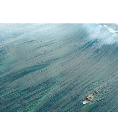
ntenretový magazín, ve kterém by byly rubriky pro každého? Přesně to jsm