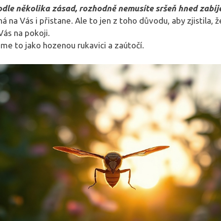
dle několika zásad, rozhodně nemusíte sršeň hned zabíje
 na Vás i přistane. Ale to jen z toho důvodu, aby zjistila, že
ás na pokoji.
e to jako hozenou rukavici a zaútočí.