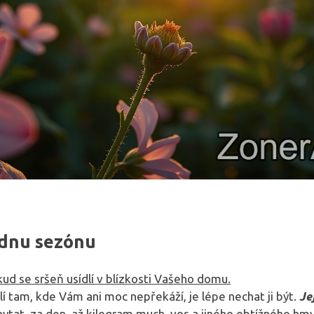
ednu sezónu
ud se sršeň usídlí v blízkosti Vašeho domu.
ydlí tam, kde Vám ani moc nepřekáží, je lépe nechat ji být.
Je
tat, za den, až kilogram much, vos a jiného obtížného hmy