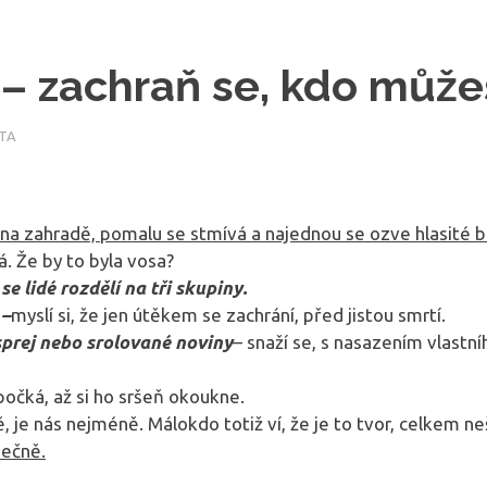
 – zachraň se, kdo může
TA
ně na zahradě, pomalu se stmívá a najednou se ozve hlasité b
. Že by to byla vosa?
 se lidé rozdělí na tři skupiny.
 –
myslí si, že jen útěkem se zachrání, před jistou smrtí.
prej nebo srolované noviny
– snaží se, s nasazením vlastní
počká, až si ho sršeň okoukne.
ě, je nás nejméně. Málokdo totiž ví, že je to tvor, celkem 
mečně.