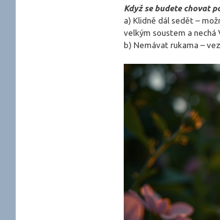
Když se budete chovat po
a) Klidně dál sedět – možná
velkým soustem a nechá V
b) Nemávat rukama – vezm