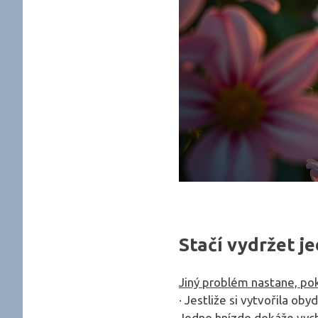
Stačí vydržet j
Jiný problém nastane, pok
· Jestliže si vytvořila ob
Jedno hnízdo dokáže vychy