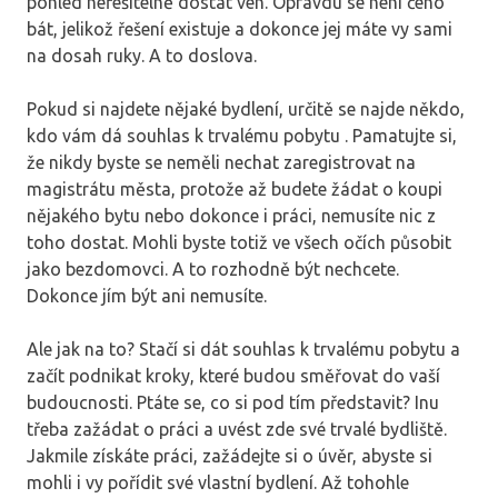
pohled neřešitelně dostat ven. Opravdu se není čeho
bát, jelikož řešení existuje a dokonce jej máte vy sami
na dosah ruky. A to doslova.
Pokud si najdete nějaké bydlení, určitě se najde někdo,
kdo vám dá souhlas k trvalému pobytu
. Pamatujte si,
že nikdy byste se neměli nechat zaregistrovat na
magistrátu města, protože až budete žádat o koupi
nějakého bytu nebo dokonce i práci, nemusíte nic z
toho dostat. Mohli byste totiž ve všech očích působit
jako bezdomovci. A to rozhodně být nechcete.
Dokonce jím být ani nemusíte.
Ale jak na to? Stačí si dát souhlas k trvalému pobytu a
začít podnikat kroky, které budou směřovat do vaší
budoucnosti. Ptáte se, co si pod tím představit? Inu
třeba zažádat o práci a uvést zde své trvalé bydliště.
Jakmile získáte práci, zažádejte si o úvěr, abyste si
mohli i vy pořídit své vlastní bydlení. Až tohohle