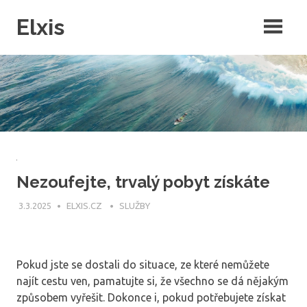
Skip
Elxis
to
content
Často přemýšíte o tom, proč někdo nevymyslí opravdu kvalitní
intenretový magazín, ve kterém by byly rubriky pro každého? Přesně
to jsme pro vás udělali a navíc do něj můžete publikovat i vy!
Nezoufejte, trvalý pobyt získáte
3.3.2025
ELXIS.CZ
SLUŽBY
Pokud jste se dostali do situace, ze které nemůžete
najít cestu ven, pamatujte si, že všechno se dá nějakým
způsobem vyřešit. Dokonce i, pokud potřebujete získat