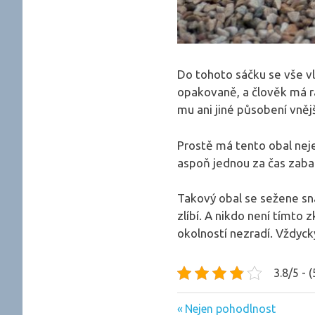
Do tohoto sáčku se vše vl
opakovaně, a člověk má r
mu ani jiné působení vněj
Prostě má tento obal neje
aspoň jednou za čas zab
Takový obal se sežene sn
zlíbí. A nikdo není tímt
okolností nezradí. Vždyck
3.8/5 - 
Previous
Navigace
Nejen pohodlnost