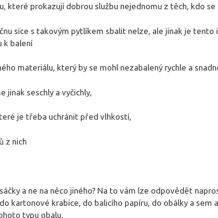
tu, které prokazují dobrou službu nejednomu z těch, kdo se r
čnu sice s takovým pytlíkem sbalit nelze, ale jinak je tento 
 k balení
ého materiálu, který by se mohl nezabalený rychle a snadn
se jinak seschly a vyčichly,
které je třeba uchránit před vlhkostí,
ů z nich
 sáčky a ne na něco jiného? Na to vám lze odpovědět napro
do kartonové krabice, do balicího papíru, do obálky a sem
ohoto typu obalu.