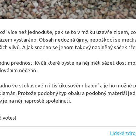
oží více než jednoduše, pak se to v mžiku uzavře zipem, což
ázem vystaráno. Obsah nedozná újmy, nepoškodí se mecha
ších vlivů. A jak snadno se jenom takový naplněný sáček tř
dnu přednost. Kvůli které byste na něj měli sázet dost možn
alováním něčeho.
adno ve stokusovém i tisícikusovém balení a je ho možné po
o zklamán. Protože podobný typ obalu a podobný materiál je
y je na něj naprosté spolehnutí.
(5 votes)
Next
Lidské zdroj