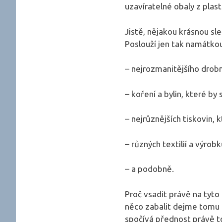
uzavíratelné obaly z plas
Jistě, nějakou krásnou sle
Poslouží jen tak namátkou
– nejrozmanitějšího drobn
– koření a bylin, které by 
– nejrůznějších tiskovin, 
– různých textilií a výrobk
– a podobně.
Proč vsadit právě na tyto
něco zabalit dejme tomu 
spočívá přednost právě t