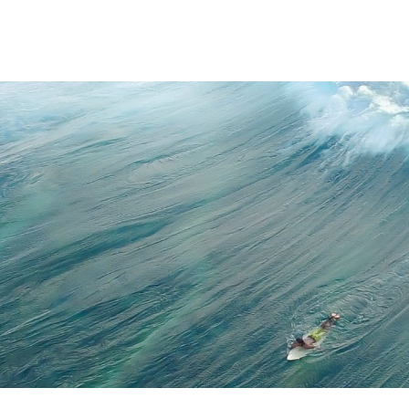
ntenretový magazín, ve kterém by byly rubriky pro každého? Přesně to jsm