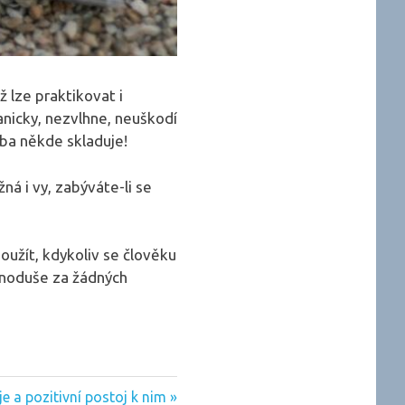
 lze praktikovat i
nicky, nezvlhne, neuškodí
eba někde skladuje!
á i vy, zabýváte-li se
užít, kdykoliv se člověku
dnoduše za žádných
e a pozitivní postoj k nim