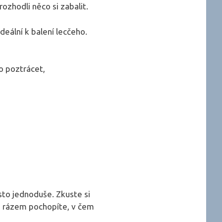
ozhodli něco si zabalit.
ideální k balení lecčeho.
o poztrácet,
sto jednoduše. Zkuste si
 a rázem pochopíte, v čem