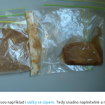
sou například i
sáčky se zipem
. Tedy snadno naplnitelné 