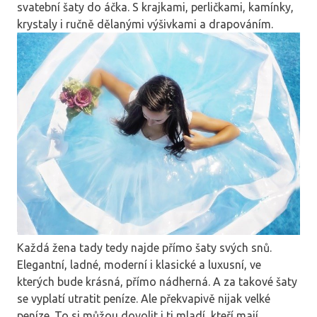
svatební šaty do áčka. S krajkami, perličkami, kamínky,
krystaly i ručně dělanými výšivkami a drapováním.
Každá žena tady tedy najde přímo šaty svých snů.
Elegantní, ladné, moderní i klasické a luxusní, ve
kterých bude krásná, přímo nádherná. A za takové šaty
se vyplatí utratit peníze. Ale překvapivě nijak velké
peníze. To si můžou dovolit i ti mladí, kteří mají