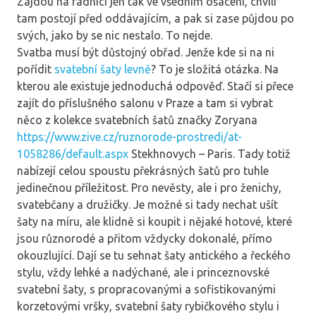
Zajdou na radnici jen tak ve všedním ošacení, chvíli
tam postojí před oddávajícím, a pak si zase půjdou po
svých, jako by se nic nestalo. To nejde.
Svatba musí být důstojný obřad. Jenže kde si na ni
pořídit
svatební šaty levně
? To je složitá otázka. Na
kterou ale existuje jednoduchá odpověď. Stačí si přece
zajít do příslušného salonu v Praze a tam si vybrat
něco z kolekce svatebních šatů značky Zoryana
https://www.zive.cz/ruznorode-prostredi/at-
1058286/default.aspx
Stekhnovych – Paris. Tady totiž
nabízejí celou spoustu překrásných šatů pro tuhle
jedinečnou příležitost. Pro nevěsty, ale i pro ženichy,
svatebčany a družičky. Je možné si tady nechat ušít
šaty na míru, ale klidně si koupit i nějaké hotové, které
jsou různorodé a přitom vždycky dokonalé, přímo
okouzlující. Dají se tu sehnat šaty antického a řeckého
stylu, vždy lehké a nadýchané, ale i princeznovské
svatební šaty, s propracovanými a sofistikovanými
korzetovými vršky, svatební šaty rybičkového stylu i