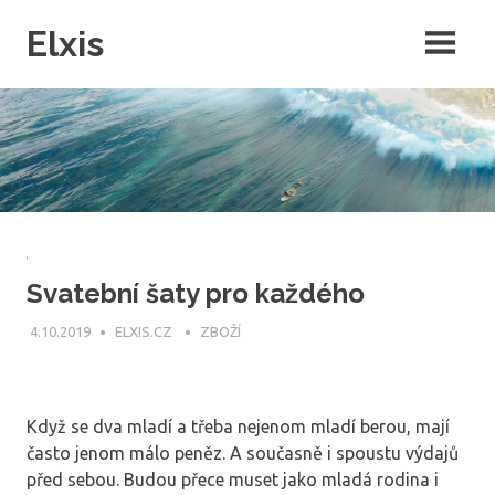
Skip
Elxis
to
content
Často přemýšíte o tom, proč někdo nevymyslí opravdu kvalitní
intenretový magazín, ve kterém by byly rubriky pro každého? Přesně
to jsme pro vás udělali a navíc do něj můžete publikovat i vy!
Svatební šaty pro každého
4.10.2019
ELXIS.CZ
ZBOŽÍ
Když se dva mladí a třeba nejenom mladí berou, mají
často jenom málo peněz. A současně i spoustu výdajů
před sebou. Budou přece muset jako mladá rodina i