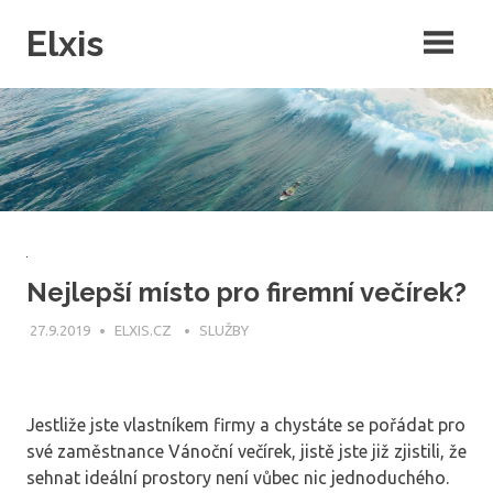
Skip
Elxis
to
content
Často přemýšíte o tom, proč někdo nevymyslí opravdu kvalitní
intenretový magazín, ve kterém by byly rubriky pro každého? Přesně
to jsme pro vás udělali a navíc do něj můžete publikovat i vy!
Nejlepší místo pro firemní večírek?
27.9.2019
ELXIS.CZ
SLUŽBY
Jestliže jste vlastníkem firmy a chystáte se pořádat pro
své zaměstnance Vánoční večírek, jistě jste již zjistili, že
sehnat ideální prostory není vůbec nic jednoduchého.