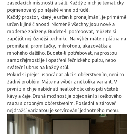
zasedacích místností a sálů. Každý z nich je tematicky
pojmenovaný po nějaké vinné odrůdě.
Každý prostor, který je určen k pronajímání, je primárně
určen k jiné činnosti. Nicméně všechny jsou nově a
moderně zařízeny. Budete-li potřebovat, můžete si
zapůjčit nejrůznější techniku. Na výběr máte z plátna na
promítání, promítačky, mikrofonu, ukazovátka a
mnohého dalšího. Budete-li potřebovat, naprostou
samozřejmostí je i opatření řečnického pultu, nebo
sváteční ubrus na každý stůl.
Pokud si přejet uspořádat akci s občerstvením, není to
žádný problém. Máte na výběr z několika variant. V
první z nich je nabídnutí nealkoholického pití včetně
kávy a čaje. Druhá možnost je objednání si celkového
rautu s drobným občerstvením. Poslední a zároveň
nejdražší variantou je servírování jednotného menu.