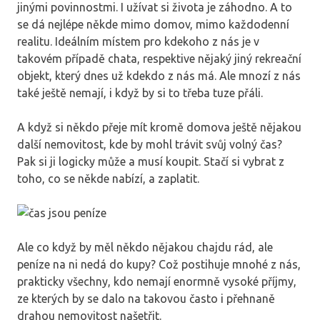
jinými povinnostmi. I užívat si života je záhodno. A to
se dá nejlépe někde mimo domov, mimo každodenní
realitu. Ideálním místem pro kdekoho z nás je v
takovém případě chata, respektive nějaký jiný rekreační
objekt, který dnes už kdekdo z nás má. Ale mnozí z nás
také ještě nemají, i když by si to třeba tuze přáli.
A když si někdo přeje mít kromě domova ještě nějakou
další nemovitost, kde by mohl trávit svůj volný čas?
Pak si ji logicky může a musí koupit. Stačí si vybrat z
toho, co se někde nabízí, a zaplatit.
Ale co když by měl někdo nějakou chajdu rád, ale
peníze na ni nedá do kupy? Což postihuje mnohé z nás,
prakticky všechny, kdo nemají enormně vysoké příjmy,
ze kterých by se dalo na takovou často i přehnaně
drahou nemovitost našetřit.