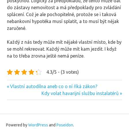
poskytnou. Logicky za předpokladu, že tento může dát
do zástavy nemovitost a má předpoklady pro zvládání
splácení. Což je ale pochopitelné, protože se i taková
nebankovní hypotéka musí splatit, a to musí být nějak
zaručené.
Každý z nás tedy může mít nějaké vlastní místo, kde by
se mohl rekreovat. Každý může mít kam jezdit. I když
na to třeba zrovna ještě nemá peníze.
4.3/5 - (3 votes)
Previous
Navigace
Vlastní autodílna aneb co o ní říká zákon?
Post:
Next
Kdy volat havarijní službu instalatérů
pro
Post:
příspěvek
Powered by
WordPress
and
Poseidon
.