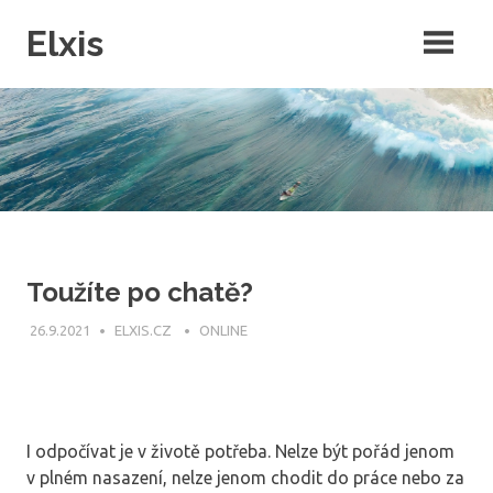
Skip
Elxis
to
content
Často přemýšíte o tom, proč někdo nevymyslí opravdu kvalitní
intenretový magazín, ve kterém by byly rubriky pro každého? Přesně
to jsme pro vás udělali a navíc do něj můžete publikovat i vy!
Toužíte po chatě?
26.9.2021
ELXIS.CZ
ONLINE
I odpočívat je v životě potřeba. Nelze být pořád jenom
v plném nasazení, nelze jenom chodit do práce nebo za