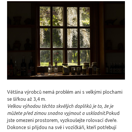
Většina výrobců nemá problém ani s velkými plochami
se šířkou až 3,4 m.
Velkou výhodou těchto skvělých doplňků je to, že je
můžete před zimou snadno vyjmout a uskladnit.
Pokud
jste omezeni prostorem, vyzkoušejte rolovací dveře.
Dokonce si přijdou na své i vozíčkáři, kteří potřebují