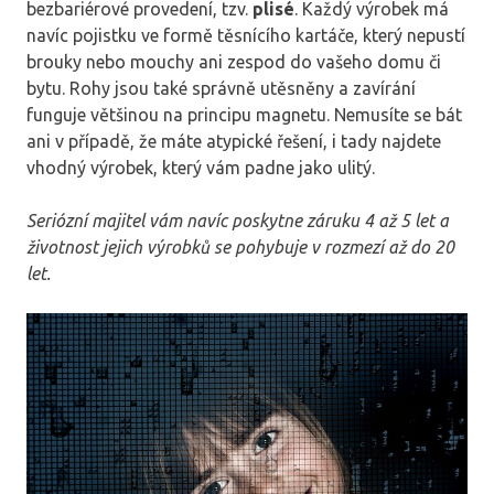
bezbariérové provedení, tzv.
plisé
. Každý výrobek má
navíc pojistku ve formě těsnícího kartáče, který nepustí
brouky nebo mouchy ani zespod do vašeho domu či
bytu. Rohy jsou také správně utěsněny a zavírání
funguje většinou na principu magnetu. Nemusíte se bát
ani v případě, že máte atypické řešení, i tady najdete
vhodný výrobek, který vám padne jako ulitý.
Seriózní majitel vám navíc poskytne záruku 4 až 5 let a
životnost jejich výrobků se pohybuje v rozmezí až do 20
let.