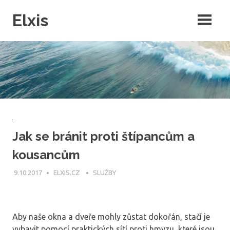
Skip
Elxis
to
content
Často přemýšíte o tom, proč někdo nevymyslí opravdu kvalitní
intenretový magazín, ve kterém by byly rubriky pro každého? Přesně
to jsme pro vás udělali a navíc do něj můžete publikovat i vy!
Jak se bránit proti štípancům a
kousancům
9.10.2017
ELXIS.CZ
SLUŽBY
Aby naše okna a dveře mohly zůstat dokořán, stačí je
vybavit pomocí praktických sítí proti hmyzu, které jsou