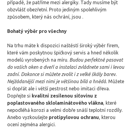
případě, že patříme mezi alergiky. Tady musíme být
obzvlášť obezřetní. Proto jediným spolehlivým
způsobem, který nás ochrání, jsou
.
Bohatý výběr pro všechny
Na trhu máte k dispozici naštěstí široký výběr firem,
které vám poskytnou špičkový servis a hned několik
modelů vyrobených na míru.
Budou perfektně pasovat
do vašich oken a dveří a instalaci zvládnete sami i levou
zadní. Dokonce si můžete zvolit i z velké škály barev.
Nejžádanější mezi nimi je většinou bílá a hnědá.
Můžete
si dopřát ale i větší pestrost nebo imitaci dřeva.
Dopřejte si
kvalitní zesílenou síťovinu z
poplastovaného sklolaminátového vlákna
, které
nepodléhá korozi a velmi dobře snáší teplotní rozdíly.
Anebo vyzkoušejte
protipylovou ochranu
, kterou
ocení zejména alergici.