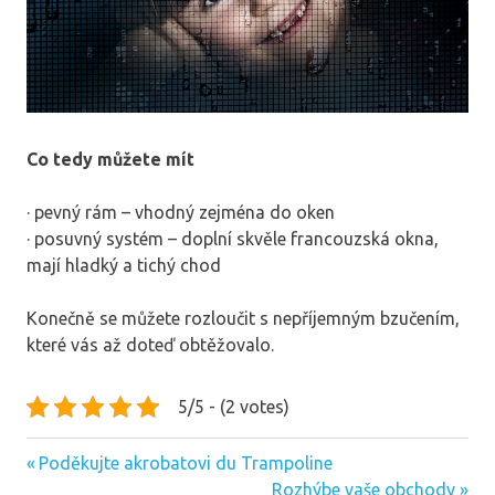
Co tedy můžete mít
· pevný rám – vhodný zejména do oken
· posuvný systém – doplní skvěle francouzská okna,
mají hladký a tichý chod
Konečně se můžete rozloučit s nepříjemným bzučením,
které vás až doteď obtěžovalo.
5/5 - (2 votes)
Previous
Navigace
Poděkujte akrobatovi du Trampoline
Post:
Next
Rozhýbe vaše obchody