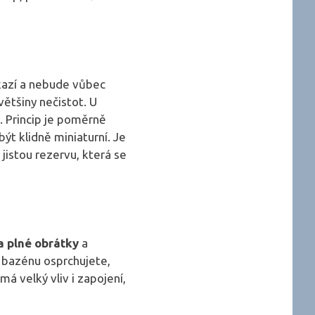
zkazí a nebude vůbec
většiny nečistot. U
. Princip je poměrně
ýt klidně miniaturní. Je
jistou rezervu, která se
a plné obrátky
a
 bazénu osprchujete,
á velký vliv i zapojení,