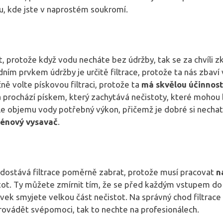
ku, kde jste v naprostém soukromí.
t, protože když vodu necháte bez údržby, tak se za chvíli 
ním prvkem údržby je určitě filtrace, protože ta nás zbaví 
ě volte pískovou filtraci, protože ta
má skvělou účinnost
prochází pískem, který zachytává nečistoty, které mohou b
le objemu vody potřebný výkon, přičemž je dobré si nechat 
zénový vysavač
.
ě dostává filtrace poměrně zabrat, protože musí pracovat
n
tot. Ty můžete zmírnit tím, že se před každým vstupem do
vek smyjete velkou část nečistot. Na správný chod filtrace m
provádět svépomoci, tak to nechte na profesionálech.