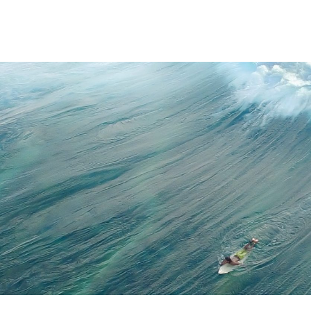
ntenretový magazín, ve kterém by byly rubriky pro každého? Přesně to jsm