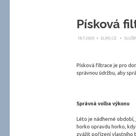
Písková fi
18.7.2020
ELXIS.CZ
SLUŽB
Písková filtrace je pro d
správnou údržbu, aby spr
Správná volba výkonu
Léto je nádherné období, 
horko opravdu horko, kdy j
zvážit pořízení vlastního