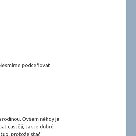
ní. Nesmíme podceňovat
 a rodinou. Ovšem někdy je
at častěji, tak je dobré
tup, protože stačí