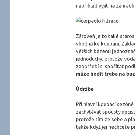
například vyjít na zahrád
Zároveň je to také staros
vhodná ke koupání. Základ
větších bazénů jednoznačn
jednoduchý, protože voda 
zapotřebí si spočítat pod
může hodit třeba na ba
Údržba
Při hlavní koupací sezón
zachytávat spousty nečis
protože tím ze sebe a pla
takže když jej nechcete 