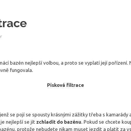
ltrace
Y
omácí bazén nejlepší volbou, a proto se vyplatí její poříze
ávně fungovala.
Písková filtrace
jenž se pojí se spousty krásnými zážitky třeba s kamarády
e nejlepší se jít
zchladit do bazénu
. Pokud se chcete koup
 bazénu, protože nebudete nikam muset jezdit a platit za vs