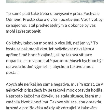
To samé platí také třeba o povýšení v práci. Pochvale.
Odměně. Prostě skoro o všem pozitivním. Váš život by
se najednou stal předvídatelným a dokonce by vás
mohl i přestat bavit.
Co kdyby takovou moc mělo více lidí, než jen vy? To
byste se pak mohli zkoušet ovlivňovat navzájem a
upřímně mě hodně zajímá, jak by taková situace
dopadla. Je to v podstatě paradox. Museli bychom být
opravdu hodně výjimeční, abychom takovou moc
dostali.
Abych ale neříkal jen samá negativa, musím uznat, že v
některých případech by se taková moc opravdu hodila.
Naprosto každému člověku se stala situace, která mu
změnila život k horšímu. Takové situace jsou opravdu
hrozné a pro člověka někdy až zdrcující. V takovém