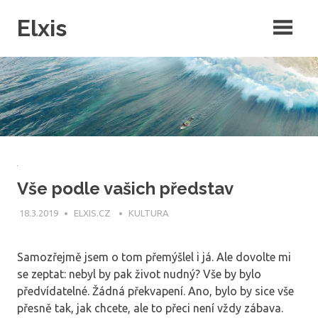
Skip
Elxis
to
content
Často přemýšíte o tom, proč někdo nevymyslí opravdu kvalitní
intenretový magazín, ve kterém by byly rubriky pro každého? Přesně
to jsme pro vás udělali a navíc do něj můžete publikovat i vy!
Vše podle vašich představ
18.3.2019
ELXIS.CZ
KULTURA
Samozřejmě jsem o tom přemýšlel i já. Ale dovolte mi
se zeptat: nebyl by pak život nudný? Vše by bylo
předvídatelné. Žádná překvapení. Ano, bylo by sice vše
přesně tak, jak chcete, ale to přeci není vždy zábava.