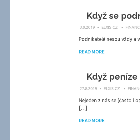
Když se podn
3.9.2019
ELXIS.CZ
FINANC
Podnikatelé nesou vždy a v
READ MORE
Když peníze 
27.8.2019
ELXIS.CZ
FINAN
Nejeden z nás se (často i o
[…]
READ MORE