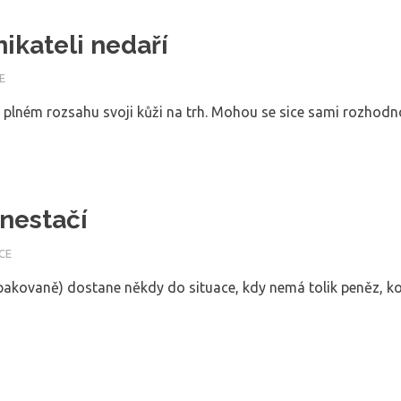
ikateli nedaří
E
 plném rozsahu svoji kůži na trh. Mohou se sice sami rozhod
nestačí
CE
pakovaně) dostane někdy do situace, kdy nemá tolik peněz, kol