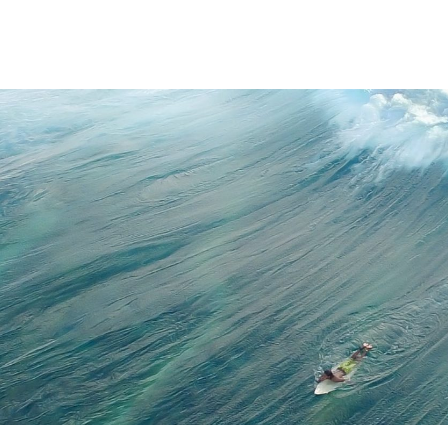
ntenretový magazín, ve kterém by byly rubriky pro každého? Přesně to jsm