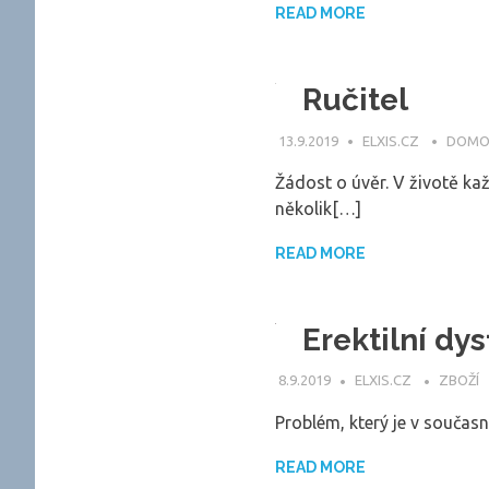
READ MORE
Ručitel
13.9.2019
ELXIS.CZ
DOM
Žádost o úvěr. V životě ka
několik[…]
READ MORE
Erektilní dy
8.9.2019
ELXIS.CZ
ZBOŽÍ
Problém, který je v součas
READ MORE