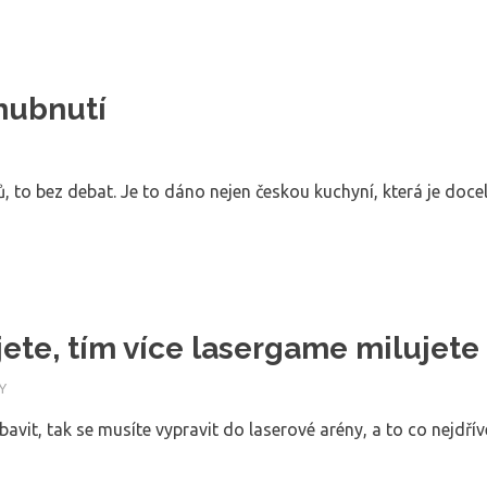
hubnutí
, to bez debat. Je to dáno nejen českou kuchyní, která je docel
jete, tím více lasergame milujete
Y
bavit, tak se musíte vypravit do laserové arény, a to co nejdř