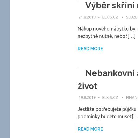
Výběr skříní
21.8.2019
ELXIS.CZ
SLUŽB
Nákup nového nábytku by m
nezbytně nutné, neboť[…]
READ MORE
Nebankovní 
život
19.8.2019
ELXIS.CZ
FINAN
Jestliže potřebujete půjčku
podmínky budete muset[…
READ MORE