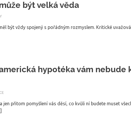
 může být velká věda
Y
ěl být vždy spojený s pořádným rozmyslem. Kritické uvažován
americká hypotéka vám nebude 
CE
 a jen přitom pomyšlení vás děsí, co kvůli ní budete muset vše
]