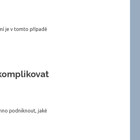
í je v tomto případě
komplikovat
chno podniknout, jaké