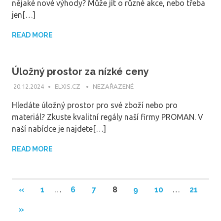
nějaké nové výhody? Může jít o různé akce, nebo třeba
jen[…]
READ MORE
Úložný prostor za nízké ceny
20.12.2024
ELXIS.CZ
NEZAŘAZENÉ
Hledáte úložný prostor pro své zboží nebo pro
materiál? Zkuste kvalitní regály naší firmy PROMAN. V
naší nabídce je najdete[…]
READ MORE
Stránkování
PREVIOUS
«
1
…
6
7
8
9
10
…
21
POSTS
příspěvků
NEXT
»
POSTS