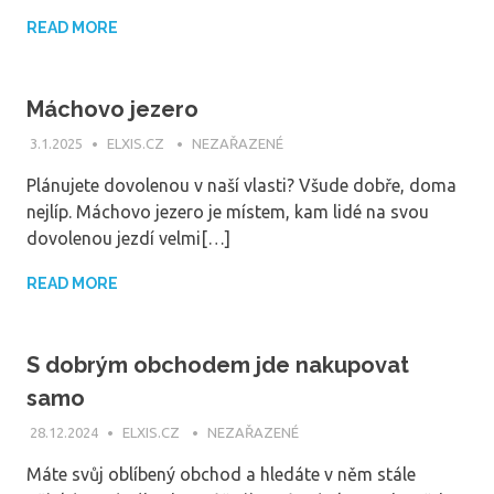
READ MORE
Máchovo jezero
3.1.2025
ELXIS.CZ
NEZAŘAZENÉ
Plánujete dovolenou v naší vlasti? Všude dobře, doma
nejlíp. Máchovo jezero je místem, kam lidé na svou
dovolenou jezdí velmi[…]
READ MORE
S dobrým obchodem jde nakupovat
samo
28.12.2024
ELXIS.CZ
NEZAŘAZENÉ
Máte svůj oblíbený obchod a hledáte v něm stále