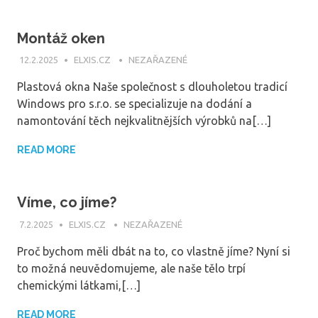
Montáž oken
12.2.2025
ELXIS.CZ
NEZAŘAZENÉ
Plastová okna Naše společnost s dlouholetou tradicí
Windows pro s.r.o. se specializuje na dodání a
namontování těch nejkvalitnějších výrobků na[…]
READ MORE
Víme, co jíme?
7.2.2025
ELXIS.CZ
NEZAŘAZENÉ
Proč bychom měli dbát na to, co vlastně jíme? Nyní si
to možná neuvědomujeme, ale naše tělo trpí
chemickými látkami,[…]
READ MORE