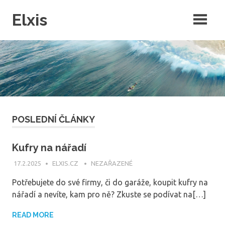
Skip
Elxis
to
content
Často přemýšíte o tom, proč někdo nevymyslí opravdu kvalitní
intenretový magazín, ve kterém by byly rubriky pro každého? Přesně
to jsme pro vás udělali a navíc do něj můžete publikovat i vy!
POSLEDNÍ ČLÁNKY
Kufry na nářadí
17.2.2025
ELXIS.CZ
NEZAŘAZENÉ
Potřebujete do své firmy, či do garáže, koupit kufry na
nářadí a nevíte, kam pro ně? Zkuste se podívat na[…]
READ MORE