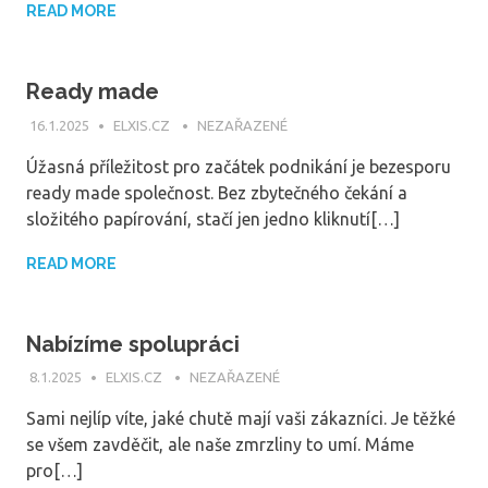
READ MORE
Ready made
16.1.2025
ELXIS.CZ
NEZAŘAZENÉ
Úžasná příležitost pro začátek podnikání je bezesporu
ready made společnost. Bez zbytečného čekání a
složitého papírování, stačí jen jedno kliknutí[…]
READ MORE
Nabízíme spolupráci
8.1.2025
ELXIS.CZ
NEZAŘAZENÉ
Sami nejlíp víte, jaké chutě mají vaši zákazníci. Je těžké
se všem zavděčit, ale naše zmrzliny to umí. Máme
pro[…]