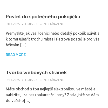
Postel do společného pokojíčku
28.1.2025
ELXIS.CZ
NEZAŘAZENÉ
Přemýšlíte jak vaši ložnici nebo dětský pokojík oživit a
k tomu ušetřit trochu místa? Patrová postel je pro vás
řešením.[…]
READ MORE
Tvorba webových stránek
21.1.2025
ELXIS.CZ
NEZAŘAZENÉ
Máte obchod s tou nejlepší elektronikou ve městě a
nabízíte ji za bezkonkurenční ceny? Zcela jistě se Vám
do vašeho[…]